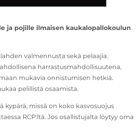
lle ja pojille ilmaisen kaukalopallokoulun
ulahden valmennusta sekä pelaajia.
 mahdollisena harrastusmahdollisuutena,
kemaan mukavia onnistumisen hetkiä.
ukaa pelillistä osaamista.
kä kypärä, missä on koko kasvosuojus
ittaessa RCP:ltä. Jos osallistujalta löytyy oma