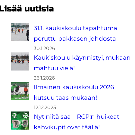
Lisää uutisia
31.1. kaukiskoulu tapahtuma
peruttu pakkasen johdosta
30.1.2026
Kaukiskoulu käynnistyi, mukaan
mahtuu vielä!
26.1.2026
Ilmainen kaukiskoulu 2026
kutsuu taas mukaan!
12.12.2025
Nyt niitä saa – RCP:n huikeat
kahvikupit ovat täällä!