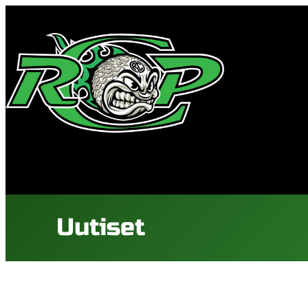
Siirry
sisältöön
Uutiset