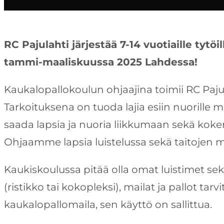
RC Pajulahti järjestää 7-14 vuotiaille tytöi
tammi-maaliskuussa 2025 Lahdessa!
Kaukalopallokoulun ohjaajina toimii RC Paj
Tarkoituksena on tuoda lajia esiin nuorille
saada lapsia ja nuoria liikkumaan sekä ko
Ohjaamme lapsia luistelussa sekä taitojen m
Kaukiskoulussa pitää olla omat luistimet se
(ristikko tai kokopleksi), mailat ja pallot tarv
kaukalopallomaila, sen käyttö on sallittua.